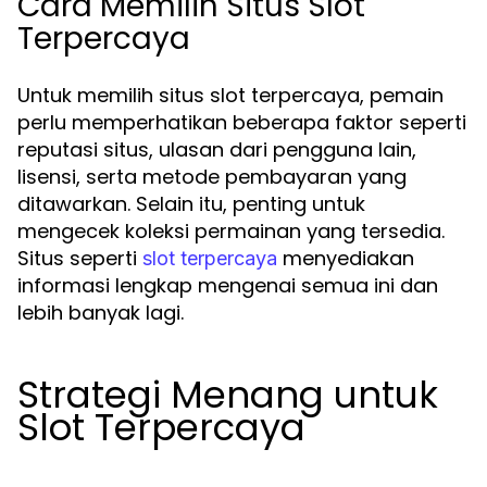
Cara Memilih Situs Slot
Terpercaya
Untuk memilih situs slot terpercaya, pemain
perlu memperhatikan beberapa faktor seperti
reputasi situs, ulasan dari pengguna lain,
lisensi, serta metode pembayaran yang
ditawarkan. Selain itu, penting untuk
mengecek koleksi permainan yang tersedia.
Situs seperti
menyediakan
slot terpercaya
informasi lengkap mengenai semua ini dan
lebih banyak lagi.
Strategi Menang untuk
Slot Terpercaya