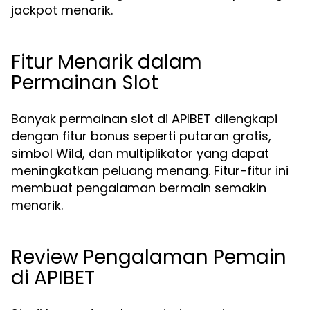
jackpot menarik.
Fitur Menarik dalam
Permainan Slot
Banyak permainan slot di APIBET dilengkapi
dengan fitur bonus seperti putaran gratis,
simbol Wild, dan multiplikator yang dapat
meningkatkan peluang menang. Fitur-fitur ini
membuat pengalaman bermain semakin
menarik.
Review Pengalaman Pemain
di APIBET