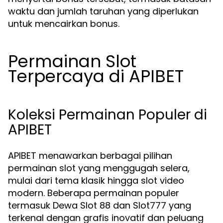
waktu dan jumlah taruhan yang diperlukan
untuk mencairkan bonus.
Permainan Slot
Terpercaya di APIBET
Koleksi Permainan Populer di
APIBET
APIBET menawarkan berbagai pilihan
permainan slot yang menggugah selera,
mulai dari tema klasik hingga slot video
modern. Beberapa permainan populer
termasuk Dewa Slot 88 dan Slot777 yang
terkenal dengan grafis inovatif dan peluang