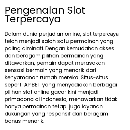
Pengenalan Slot
Terpercaya
Dalam dunia perjudian online,
slot terpercaya
telah menjadi salah satu permainan yang
paling diminati. Dengan kemudahan akses
dan beragam pilihan permainan yang
ditawarkan, pemain dapat merasakan
sensasi bermain yang menarik dari
kenyamanan rumah mereka. Situs-situs
seperti APIBET yang menyediakan berbagai
pilihan slot online gacor kini menjadi
primadona di Indonesia, menawarkan tidak
hanya permainan tetapi juga layanan
dukungan yang responsif dan beragam
bonus menarik.