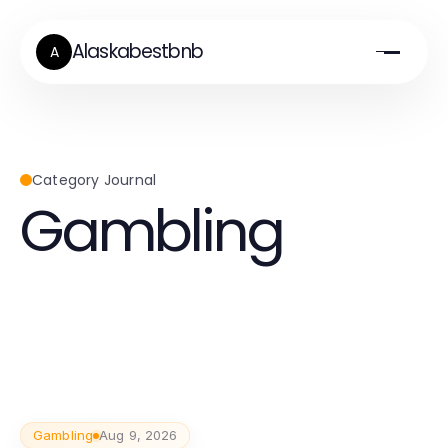
Alaskabestbnb
A
Category Journal
Gambling
Gambling
Aug 9, 2026