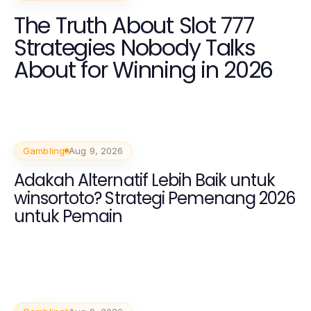
The Truth About Slot 777
Strategies Nobody Talks
About for Winning in 2026
Gambling
Aug 9, 2026
Adakah Alternatif Lebih Baik untuk
winsortoto? Strategi Pemenang 2026
untuk Pemain