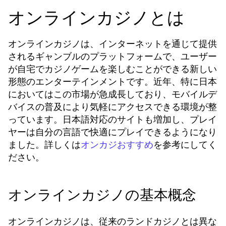
オンラインカジノとは
オンラインカジノは、インターネットを通じて提供
されるギャンブルのプラットフォームで、ユーザー
が自宅でカジノゲームを楽しむことができる新しい
形態のエンターテインメントです。近年、特に日本
においてはこの市場が急成長しており、モバイルデ
バイスの普及により気軽にアクセスできる環境が整
っています。日本語対応のサイトも増加し、プレイ
ヤーは自分の言語で快適にプレイできるようになり
ました。詳しくは
を参考にしてく
オンカジおすすめ
ださい。
オンラインカジノの基本概念
オンラインカジノは、従来のランドカジノとは異な