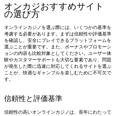
オンカジおすすめサイト
の選び方
オンラインカジノを選ぶ際には、いくつかの基準を
考慮する必要があります。まずは信頼性や評価基準
を確認し、安全にプレイできるプラットフォームを
選ぶことが重要です。また、ボーナスやプロモーシ
ョンの内容も比較対象としてください。ユーザー体
験やカスタマーサポートも大切な要素であり、問題
が発生した際に迅速に対応してくれるサイトを選ぶ
ことが、快適なギャンブルを楽しむために不可欠で
す。
信頼性と評価基準
信頼性の高いオンラインカジノは、長年にわたって