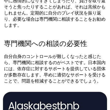
中に感情的になりすぎてしまったり、負けを取り返
そうと焦ったりすることがあれば、それは兆候かも
しれません。定期的に自分のプレイ状況を振り返
り、必要な場合は専門機関に相談することをお勧め
します。
専門機関への相談の必要性
自分自身のコントロールが難しくなったと感じた
ら、専門機関に相談するのがベストです。日本国内
には、依存症に対するサポートを提供している団体
が多数存在します。早めに適切なサポートを受ける
ことで、問題を軽減することができるでしょう。
Alaskabestbnb