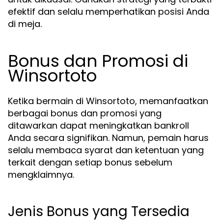
efektif dan selalu memperhatikan posisi Anda
di meja.
Bonus dan Promosi di
Winsortoto
Ketika bermain di Winsortoto, memanfaatkan
berbagai bonus dan promosi yang
ditawarkan dapat meningkatkan bankroll
Anda secara signifikan. Namun, pemain harus
selalu membaca syarat dan ketentuan yang
terkait dengan setiap bonus sebelum
mengklaimnya.
Jenis Bonus yang Tersedia