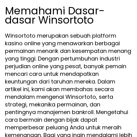
Memahami Dasar-
dasar Winsortoto
Winsortoto merupakan sebuah platform
kasino online yang menawarkan berbagai
permainan menarik dan kesempatan menang
yang tinggi. Dengan pertumbuhan industri
perjudian online yang pesat, banyak pemain
mencari cara untuk mendapatkan
keuntungan dari taruhan mereka. Dalam
artikel ini, kami akan membahas secara
mendalam mengenai Winsortoto, serta
strategi, mekanika permainan, dan
pentingnya manajemen bankroll. Mengetahui
cara bermain dengan bijak dapat
memperbesar peluang Anda untuk meraih
kemenangan. Bagi yang ingin mendalami lebih