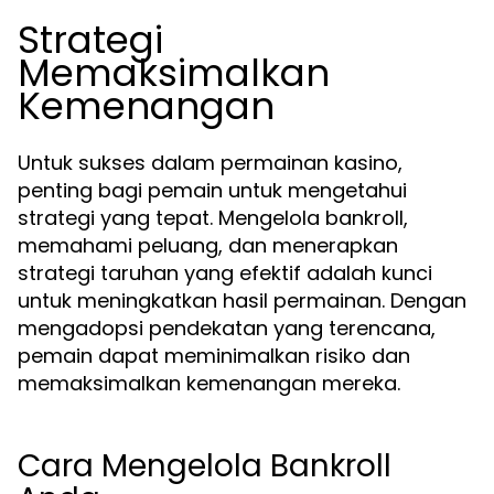
Strategi
Memaksimalkan
Kemenangan
Untuk sukses dalam permainan kasino,
penting bagi pemain untuk mengetahui
strategi yang tepat. Mengelola bankroll,
memahami peluang, dan menerapkan
strategi taruhan yang efektif adalah kunci
untuk meningkatkan hasil permainan. Dengan
mengadopsi pendekatan yang terencana,
pemain dapat meminimalkan risiko dan
memaksimalkan kemenangan mereka.
Cara Mengelola Bankroll