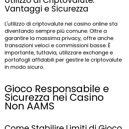
Utilizzo di Criptovalute:
Vantaggi e Sicurezza
L'utilizzo di criptovalute nei casino online sta
diventando sempre più comune. Oltre a
garantire la massima privacy, offre anche
transazioni veloci e commissioni basse. È
importante, tuttavia, utilizzare exchange e
portafogli affidabili per gestire le criptovalute
in modo sicuro.
Gioco Responsabile e
Sicurezza nei Casino
Non AAMS
Come Stabilire Limiti di Gioco