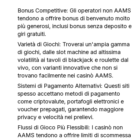
Bonus Competitive:
Gli operatori non AAMS
tendono a offrire bonus di benvenuto molto
più generosi, inclusi bonus senza deposito e
giri gratuiti.
Varietà di Giochi:
Troverai un'ampia gamma
di giochi, dalle slot machine ad altissima
volatilità ai tavoli di blackjack e roulette dal
vivo, con varianti innovative che non si
trovano facilmente nei casinò AAMS.
Sistemi di Pagamento Alternativi:
Questi siti
spesso accettano metodi di pagamento
come criptovalute, portafogli elettronici e
voucher prepagati, garantendo maggiore
privacy e velocità nei prelievi.
Flussi di Gioco Più Flessibili:
I casinò non
AAMS tendono a offrire limiti di scommessa