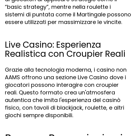
“basic strategy”, mentre nella roulette i
sistemi di puntata come il Martingale possono
essere utilizzati per massimizzare le vincite.
Live Casino: Esperienza
Realistica con Croupier Reali
Grazie alla tecnologia moderna, i casino non
AAMS offrono una sezione Live Casino dove i
giocatori possono interagire con croupier
reali. Questo formato crea un'atmosfera
autentica che imita l'esperienza del casinò
fisico, con tavoli di blackjack, roulette, e altri
giochi sempre disponibili.