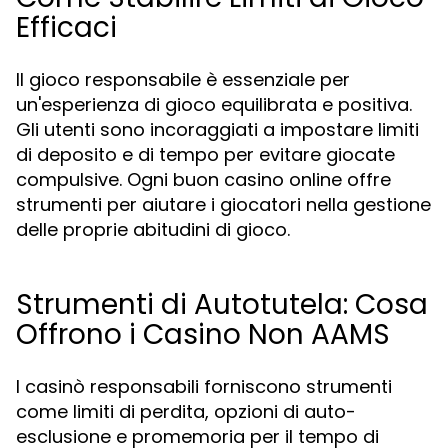
Efficaci
Il gioco responsabile è essenziale per
un'esperienza di gioco equilibrata e positiva.
Gli utenti sono incoraggiati a impostare limiti
di deposito e di tempo per evitare giocate
compulsive. Ogni buon casino online offre
strumenti per aiutare i giocatori nella gestione
delle proprie abitudini di gioco.
Strumenti di Autotutela: Cosa
Offrono i Casino Non AAMS
I casinò responsabili forniscono strumenti
come limiti di perdita, opzioni di auto-
esclusione e promemoria per il tempo di