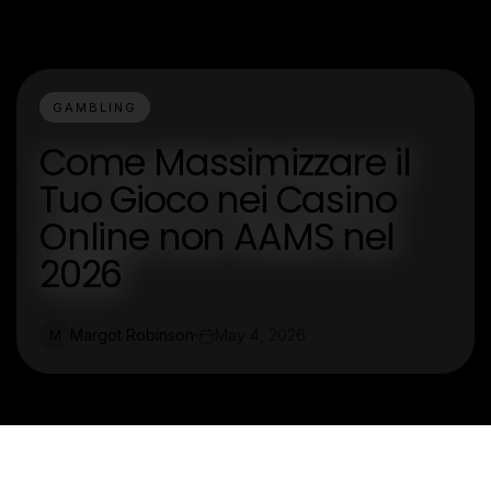
GAMBLING
Come Massimizzare il
Tuo Gioco nei Casino
Online non AAMS nel
2026
Margot Robinson
May 4, 2026
M