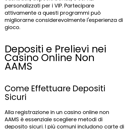
personalizzati per i VIP. Partecipare
attivamente a questi programmi può
migliorarne considerevolmente l'esperienza di
gioco.
Depositi e Prelievi nei
Casino Online Non
AAMS
Come Effettuare Depositi
Sicuri
Alla registrazione in un casino online non
AAMS è essenziale scegliere metodi di
deposito sicuri. I più comuni includono carte di