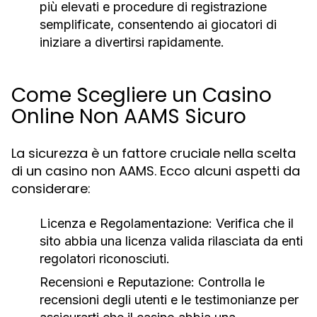
più elevati e procedure di registrazione
semplificate, consentendo ai giocatori di
iniziare a divertirsi rapidamente.
Come Scegliere un Casino
Online Non AAMS Sicuro
La sicurezza è un fattore cruciale nella scelta
di un casino non AAMS. Ecco alcuni aspetti da
considerare:
Licenza e Regolamentazione:
Verifica che il
sito abbia una licenza valida rilasciata da enti
regolatori riconosciuti.
Recensioni e Reputazione:
Controlla le
recensioni degli utenti e le testimonianze per