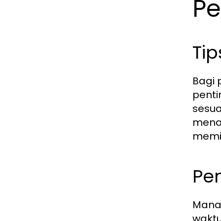
P
Ti
Bagi 
penti
sesua
menaw
memin
Pe
Manaj
waktu