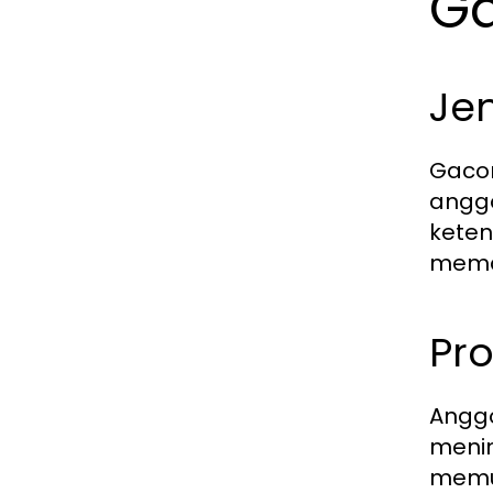
Ga
Jen
Gacor
anggo
keten
mema
Pr
Anggo
menin
memu