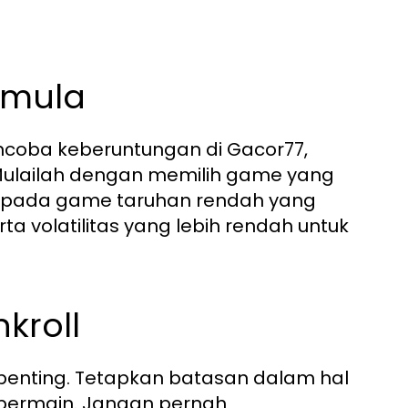
emula
ncoba keberuntungan di Gacor77,
Mulailah dengan memilih game yang
s pada game taruhan rendah yang
ta volatilitas yang lebih rendah untuk
kroll
penting. Tetapkan batasan dalam hal
bermain. Jangan pernah