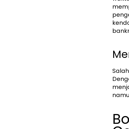
mempe
penga
kenda
bankr
Men
Salah
Denga
menja
namun
Bo