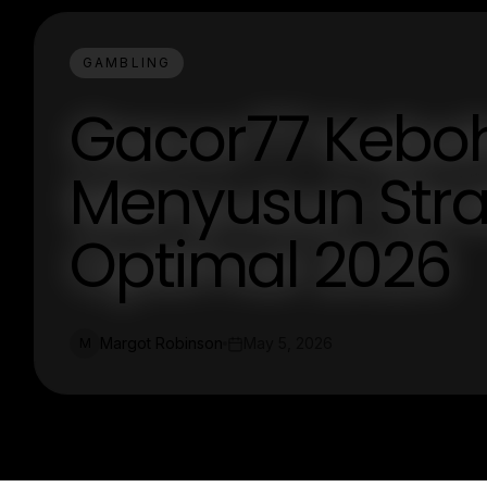
GAMBLING
Gacor77 Kebo
Menyusun Str
Optimal 2026
Margot Robinson
May 5, 2026
M