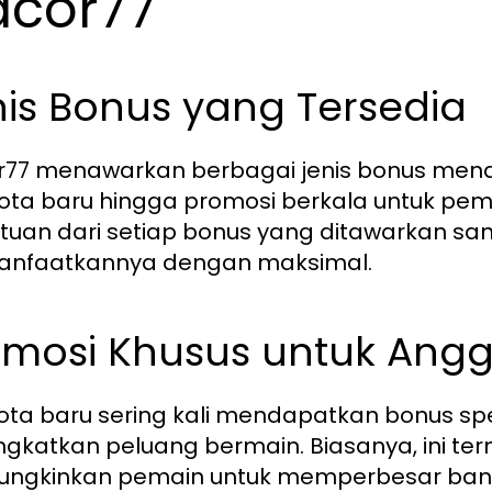
cor77
is Bonus yang Tersedia
77 menawarkan berbagai jenis bonus menar
ta baru hingga promosi berkala untuk pe
tuan dari setiap bonus yang ditawarkan sa
nfaatkannya dengan maksimal.
omosi Khusus untuk Angg
ta baru sering kali mendapatkan bonus spe
gkatkan peluang bermain. Biasanya, ini te
ngkinkan pemain untuk memperbesar bankr