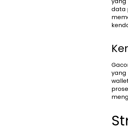
yang 
data
memas
kenda
Ke
Gaco
yang 
walle
prose
meng
St