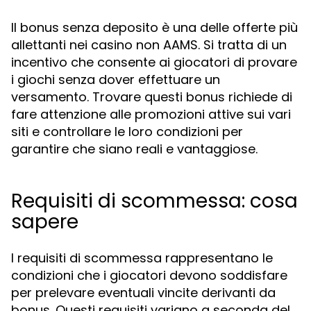
Il bonus senza deposito è una delle offerte più
allettanti nei casino non AAMS. Si tratta di un
incentivo che consente ai giocatori di provare
i giochi senza dover effettuare un
versamento. Trovare questi bonus richiede di
fare attenzione alle promozioni attive sui vari
siti e controllare le loro condizioni per
garantire che siano reali e vantaggiose.
Requisiti di scommessa: cosa
sapere
I requisiti di scommessa rappresentano le
condizioni che i giocatori devono soddisfare
per prelevare eventuali vincite derivanti da
bonus. Questi requisiti variano a seconda del