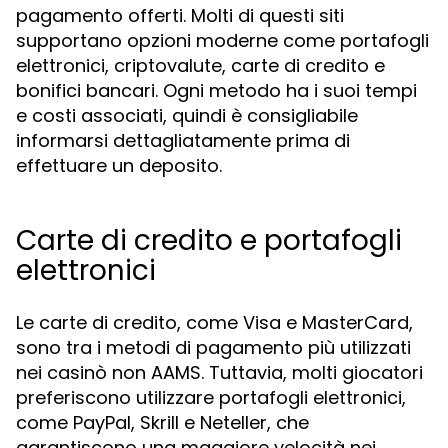
pagamento offerti. Molti di questi siti
supportano opzioni moderne come portafogli
elettronici, criptovalute, carte di credito e
bonifici bancari. Ogni metodo ha i suoi tempi
e costi associati, quindi è consigliabile
informarsi dettagliatamente prima di
effettuare un deposito.
Carte di credito e portafogli
elettronici
Le carte di credito, come Visa e MasterCard,
sono tra i metodi di pagamento più utilizzati
nei casinò non AAMS. Tuttavia, molti giocatori
preferiscono utilizzare portafogli elettronici,
come PayPal, Skrill e Neteller, che
garantiscono una maggiore velocità nei