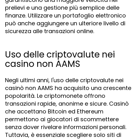
prelievi e una gestione più semplice delle
finanze. Utilizzare un portafoglio elettronico
può anche aggiungere un ulteriore livello di
sicurezza alle transazioni online.
Uso delle criptovalute nei
casino non AAMS
Negli ultimi anni, l'uso delle criptovalute nei
casinò non AAMS ha acquisito una crescente
popolarità. Le criptomonete offrono
transazioni rapide, anonime e sicure. Casinò
che accettano Bitcoin ed Ethereum
permettono ai giocatori di scommettere
senza dover rivelare informazioni personali.
Tuttavia, è essenziale scegliere solo siti di