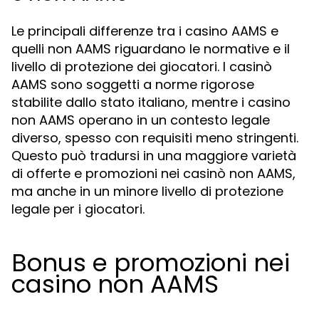
Le principali differenze tra i casino AAMS e
quelli non AAMS riguardano le normative e il
livello di protezione dei giocatori. I casinò
AAMS sono soggetti a norme rigorose
stabilite dallo stato italiano, mentre i casino
non AAMS operano in un contesto legale
diverso, spesso con requisiti meno stringenti.
Questo può tradursi in una maggiore varietà
di offerte e promozioni nei casinò non AAMS,
ma anche in un minore livello di protezione
legale per i giocatori.
Bonus e promozioni nei
casino non AAMS