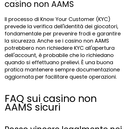
casino non AAMS
Il processo di Know Your Customer (KYC)
prevede la verifica dell'identità dei giocatori,
fondamentale per prevenire frodi e garantire
la sicurezza. Anche se i casino non AAMS
potrebbero non richiedere KYC all'apertura
dell'account, è probabile che lo richiedano
quando si effettuano prelievi. È una buona
pratica mantenere sempre documentazione
aggiornata per facilitare queste operazioni.
FAQ sui casino non
AAMS sicuri