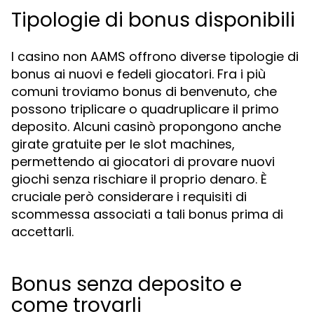
Tipologie di bonus disponibili
I casino non AAMS offrono diverse tipologie di
bonus ai nuovi e fedeli giocatori. Fra i più
comuni troviamo bonus di benvenuto, che
possono triplicare o quadruplicare il primo
deposito. Alcuni casinò propongono anche
girate gratuite per le slot machines,
permettendo ai giocatori di provare nuovi
giochi senza rischiare il proprio denaro. È
cruciale però considerare i requisiti di
scommessa associati a tali bonus prima di
accettarli.
Bonus senza deposito e
come trovarli