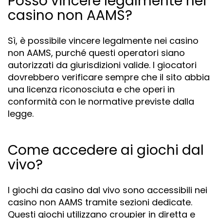
Posso vincere legalmente nei
casino non AAMS?
Sì, è possibile vincere legalmente nei casino
non AAMS, purché questi operatori siano
autorizzati da giurisdizioni valide. I giocatori
dovrebbero verificare sempre che il sito abbia
una licenza riconosciuta e che operi in
conformità con le normative previste dalla
legge.
Come accedere ai giochi dal
vivo?
I giochi da casino dal vivo sono accessibili nei
casino non AAMS tramite sezioni dedicate.
Questi giochi utilizzano croupier in diretta e