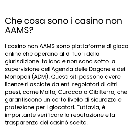
Che cosa sono i casino non
AAMS?
I casino non AAMS sono piattaforme di gioco
online che operano al di fuori della
giurisdizione italiana e non sono sotto la
supervisione dell'Agenzia delle Dogane e dei
Monopoli (ADM). Questi siti possono avere
licenze rilasciate da enti regolatori di altri
paesi, come Malta, Curacao o Gibilterra, che
garantiscono un certo livello di sicurezza e
protezione per i giocatori. Tuttavia, è
importante verificare la reputazione e la
trasparenza del casinò scelto.