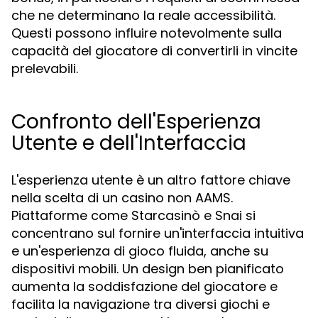
che ne determinano la reale accessibilità.
Questi possono influire notevolmente sulla
capacità del giocatore di convertirli in vincite
prelevabili.
Confronto dell'Esperienza
Utente e dell'Interfaccia
L'esperienza utente è un altro fattore chiave
nella scelta di un casino non AAMS.
Piattaforme come Starcasinò e Snai si
concentrano sul fornire un'interfaccia intuitiva
e un'esperienza di gioco fluida, anche su
dispositivi mobili. Un design ben pianificato
aumenta la soddisfazione del giocatore e
facilita la navigazione tra diversi giochi e