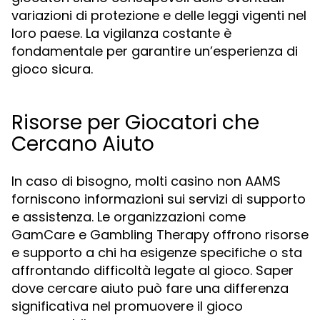
variazioni di protezione e delle leggi vigenti nel
loro paese. La vigilanza costante è
fondamentale per garantire un’esperienza di
gioco sicura.
Risorse per Giocatori che
Cercano Aiuto
In caso di bisogno, molti casino non AAMS
forniscono informazioni sui servizi di supporto
e assistenza. Le organizzazioni come
GamCare e Gambling Therapy offrono risorse
e supporto a chi ha esigenze specifiche o sta
affrontando difficoltà legate al gioco. Saper
dove cercare aiuto può fare una differenza
significativa nel promuovere il gioco