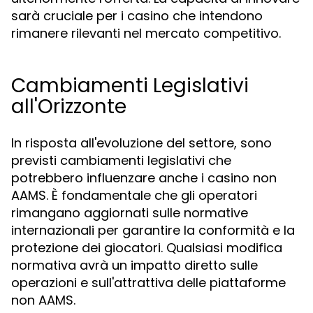
sarà cruciale per i casino che intendono
rimanere rilevanti nel mercato competitivo.
Cambiamenti Legislativi
all'Orizzonte
In risposta all'evoluzione del settore, sono
previsti cambiamenti legislativi che
potrebbero influenzare anche i casino non
AAMS. È fondamentale che gli operatori
rimangano aggiornati sulle normative
internazionali per garantire la conformità e la
protezione dei giocatori. Qualsiasi modifica
normativa avrà un impatto diretto sulle
operazioni e sull'attrattiva delle piattaforme
non AAMS.