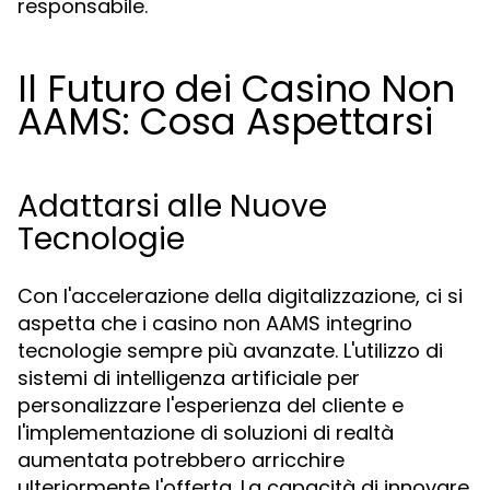
responsabile.
Il Futuro dei Casino Non
AAMS: Cosa Aspettarsi
Adattarsi alle Nuove
Tecnologie
Con l'accelerazione della digitalizzazione, ci si
aspetta che i casino non AAMS integrino
tecnologie sempre più avanzate. L'utilizzo di
sistemi di intelligenza artificiale per
personalizzare l'esperienza del cliente e
l'implementazione di soluzioni di realtà
aumentata potrebbero arricchire
ulteriormente l'offerta. La capacità di innovare