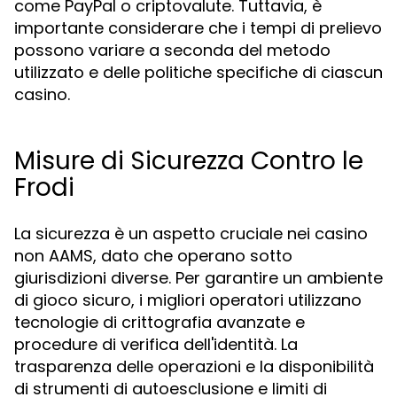
come PayPal o criptovalute. Tuttavia, è
importante considerare che i tempi di prelievo
possono variare a seconda del metodo
utilizzato e delle politiche specifiche di ciascun
casino.
Misure di Sicurezza Contro le
Frodi
La sicurezza è un aspetto cruciale nei casino
non AAMS, dato che operano sotto
giurisdizioni diverse. Per garantire un ambiente
di gioco sicuro, i migliori operatori utilizzano
tecnologie di crittografia avanzate e
procedure di verifica dell'identità. La
trasparenza delle operazioni e la disponibilità
di strumenti di autoesclusione e limiti di