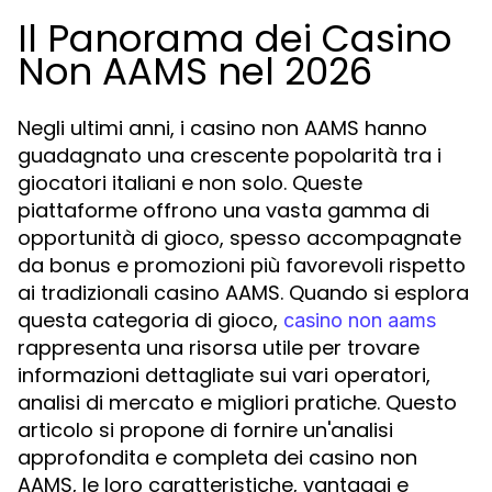
Il Panorama dei Casino
Non AAMS nel 2026
Negli ultimi anni, i casino non AAMS hanno
guadagnato una crescente popolarità tra i
giocatori italiani e non solo. Queste
piattaforme offrono una vasta gamma di
opportunità di gioco, spesso accompagnate
da bonus e promozioni più favorevoli rispetto
ai tradizionali casino AAMS. Quando si esplora
questa categoria di gioco,
casino non aams
rappresenta una risorsa utile per trovare
informazioni dettagliate sui vari operatori,
analisi di mercato e migliori pratiche. Questo
articolo si propone di fornire un'analisi
approfondita e completa dei casino non
AAMS, le loro caratteristiche, vantaggi e