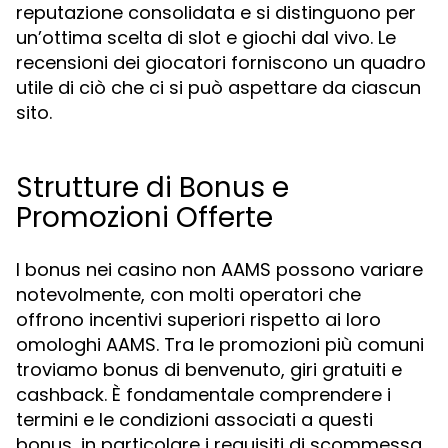
reputazione consolidata e si distinguono per
un’ottima scelta di slot e giochi dal vivo. Le
recensioni dei giocatori forniscono un quadro
utile di ciò che ci si può aspettare da ciascun
sito.
Strutture di Bonus e
Promozioni Offerte
I bonus nei casino non AAMS possono variare
notevolmente, con molti operatori che
offrono incentivi superiori rispetto ai loro
omologhi AAMS. Tra le promozioni più comuni
troviamo bonus di benvenuto, giri gratuiti e
cashback. È fondamentale comprendere i
termini e le condizioni associati a questi
bonus, in particolare i requisiti di scommessa