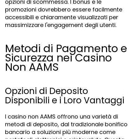
opzioni di scommessa. I bonus e le
promozioni dovrebbero essere facilmente
accessibili e chiaramente visualizzati per
massimizzare l'engagement degli utenti.
Metodi di Pagamento e
Sicurezza nei Casino
Non AAMS
Opzioni di Deposito
Disponibili e i Loro Vantaggi
I casino non AAMS offrono una varietà di
metodi di deposito, dal tradizionale bonifico
bancario a soluzioni più moderne come