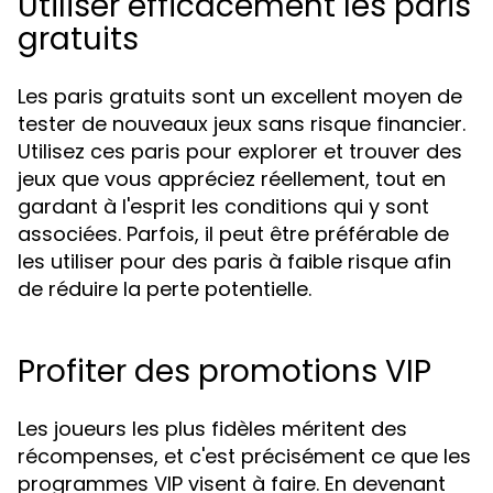
Utiliser efficacement les paris
gratuits
Les paris gratuits sont un excellent moyen de
tester de nouveaux jeux sans risque financier.
Utilisez ces paris pour explorer et trouver des
jeux que vous appréciez réellement, tout en
gardant à l'esprit les conditions qui y sont
associées. Parfois, il peut être préférable de
les utiliser pour des paris à faible risque afin
de réduire la perte potentielle.
Profiter des promotions VIP
Les joueurs les plus fidèles méritent des
récompenses, et c'est précisément ce que les
programmes VIP visent à faire. En devenant