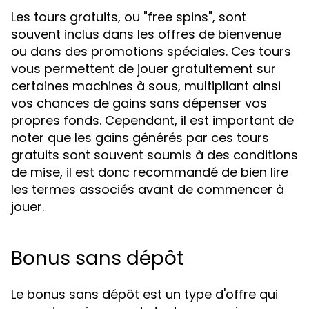
Les tours gratuits, ou "free spins", sont
souvent inclus dans les offres de bienvenue
ou dans des promotions spéciales. Ces tours
vous permettent de jouer gratuitement sur
certaines machines à sous, multipliant ainsi
vos chances de gains sans dépenser vos
propres fonds. Cependant, il est important de
noter que les gains générés par ces tours
gratuits sont souvent soumis à des conditions
de mise, il est donc recommandé de bien lire
les termes associés avant de commencer à
jouer.
Bonus sans dépôt
Le bonus sans dépôt est un type d'offre qui