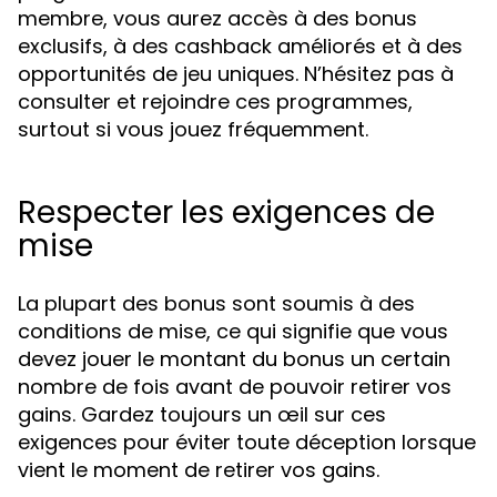
membre, vous aurez accès à des bonus
exclusifs, à des cashback améliorés et à des
opportunités de jeu uniques. N’hésitez pas à
consulter et rejoindre ces programmes,
surtout si vous jouez fréquemment.
Respecter les exigences de
mise
La plupart des bonus sont soumis à des
conditions de mise, ce qui signifie que vous
devez jouer le montant du bonus un certain
nombre de fois avant de pouvoir retirer vos
gains. Gardez toujours un œil sur ces
exigences pour éviter toute déception lorsque
vient le moment de retirer vos gains.