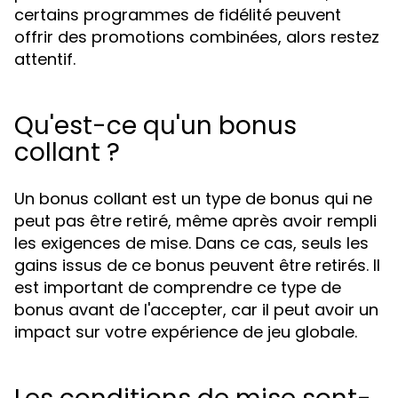
certains programmes de fidélité peuvent
offrir des promotions combinées, alors restez
attentif.
Qu'est-ce qu'un bonus
collant ?
Un bonus collant est un type de bonus qui ne
peut pas être retiré, même après avoir rempli
les exigences de mise. Dans ce cas, seuls les
gains issus de ce bonus peuvent être retirés. Il
est important de comprendre ce type de
bonus avant de l'accepter, car il peut avoir un
impact sur votre expérience de jeu globale.